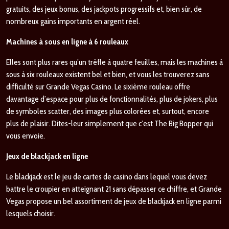
gratuits, des jeux bonus, des jackpots progressifs et, bien sûr, de
nombreux gains importants en argent réel.
Machines à sous en ligne à 6 rouleaux
Elles sont plus rares qu’un trèfle à quatre feuilles, mais les machines à
sous à six rouleaux existent bel et bien, et vous les trouverez sans
difficulté sur Grande Vegas Casino. Le sixième rouleau offre
davantage d’espace pour plus de fonctionnalités, plus de jokers, plus
de symboles scatter, des images plus colorées et, surtout, encore
plus de plaisir. Dites-leur simplement que c’est The Big Bopper qui
vous envoie.
Jeux de blackjack en ligne
Le blackjack est le jeu de cartes de casino dans lequel vous devez
battre le croupier en atteignant 21 sans dépasser ce chiffre, et Grande
Vegas propose un bel assortiment de jeux de blackjack en ligne parmi
lesquels choisir.