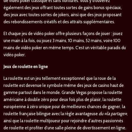
de vidéo poker classique et sans fioritures. Vous y trouverez
également des jeux offrant toutes sortes de gains bonus spéciaux,
des jeux avec toutes sortes de jokers, ainsi que des jeux proposant
des rebondissements créatifs et des attraits supplémentaires.
Et chaque jeu de vidéo poker offre plusieurs façons de jouer : jouez
une main à la fois, ou jouez 3 mains, 10 mains, 52 mains, voire 100
mains de vidéo poker en même temps. C’est un véritable paradis du
vidéo poker.
Jeux de roulette en ligne
La roulette est un jeu tellement exceptionnel que la roue de la
roulette est devenue le symbole même des jeux de casino haut de
gamme partout dans le monde. Grande Vegas propose la roulette
américaine à double zéro pour deux fois plus de plaisir, la roulette
européenne à zéro unique pour de meilleures chances de gagner, la
roulette française bilingue avec la règle avantageuse
du «la partage»
,
ainsi que la roulette multijoueur pour rejoindre d’autres passionnés
de roulette et profiter d’une salle pleine de divertissement en ligne.