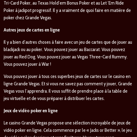
Tri-Card Poker, au Texas Hold’em Bonus Poker et au Let ’Em Ride
Poker à jackpot progressif. Il y a vraiment de quoi faire en matière de
poker chez Grande Vegas.
Autres jeux de cartes en ligne
Il y a bien d’autres choses à faire avec un jeu de cartes que de jouer au
blackjack ou au poker. Vous pouvez jouer au Baccarat. Vous pouvez
jouer au Red Dog. Vous pouvez jouer au Vegas Three-Card Rummy.
Vous pouvez jouer à War !
Vous pouvez jouer à tous ces superbes jeux de cartes sur le casino en
ligne Grande Vegas. Et si vous ne savez pas comment y jouer, Grande
Vegas vous l’apprendra. Il vous suffit de prendre place à la table de
jeu virtuelle et de vous préparer à distribuer les cartes.
Jeux de vidéo poker en ligne
Le casino Grande Vegas propose une sélection incroyable de jeux de
vidéo poker en ligne. Cela commence par le « Jacks or Better », le jeu