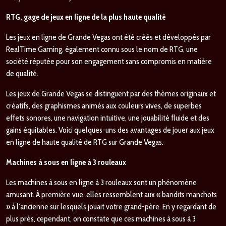
RTG, gage de jeux en ligne de la plus haute qualité
Les jeux en ligne de Grande Vegas ont été créés et développés par
RealTime Gaming, également connu sous le nom de RTG, une
société réputée pour son engagement sans compromis en matière
de qualité.
Les jeux de Grande Vegas se distinguent par des thèmes originaux et
créatifs, des graphismes animés aux couleurs vives, de superbes
effets sonores, une navigation intuitive, une jouabilité fluide et des
gains équitables. Voici quelques-uns des avantages de jouer aux jeux
en ligne de haute qualité de RTG sur Grande Vegas.
Machines à sous en ligne à 3 rouleaux
Les machines à sous en ligne à 3 rouleaux sont un phénomène
amusant. À première vue, elles ressemblent aux « bandits manchots
» à l’ancienne sur lesquels jouait votre grand-père. En y regardant de
plus près, cependant, on constate que ces machines à sous à 3