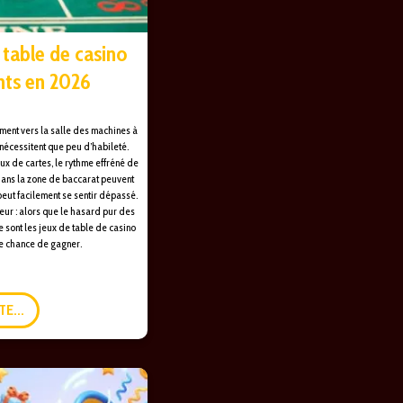
 table de casino
nts en 2026
ment vers la salle des machines à
 nécessitent que peu d’habileté.
eux de cartes, le rythme effréné de
dans la zone de baccarat peuvent
eut facilement se sentir dépassé.
eur : alors que le hasard pur des
e sont les jeux de table de casino
ne chance de gagner.
TE...