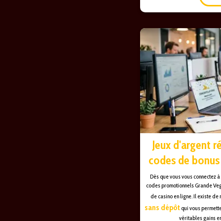
Jeux d'argent r
codes de bonus 
Dès que vous vous connectez à 
codes promotionnels Grande Vega
de casino en ligne. Il existe d
sans dépôt
qui vous permette
véritables gains en