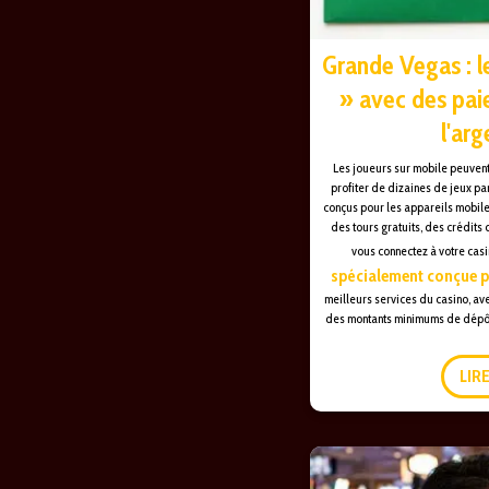
Grande Vegas : l
» avec des pai
l'arg
Les joueurs sur mobile peuvent
profiter de dizaines de jeux pa
conçus pour les appareils mobiles
des tours gratuits, des crédits
vous connectez à votre casi
spécialement conçue p
meilleurs services du casino, ave
des montants minimums de dépôt 
LIRE