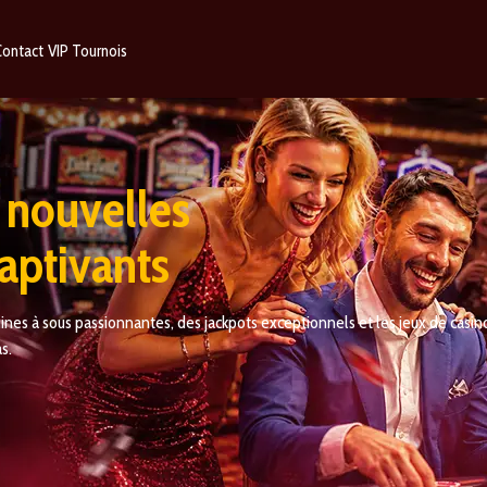
Contact
VIP
Tournois
 nouvelles
captivants
nes à sous passionnantes, des jackpots exceptionnels et les jeux de casin
s.