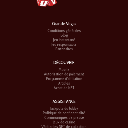
Grande Vegas
Conditions générales
Blog
Jeu instantané
Jeu responsable
Partenaires
DÉCOUVRIR
Mobile
Autorisation de paiement
Programme d'affiliation
Articles
Achat de NFT
ASSISTANCE
Jackpots du lobby
Politique de confidentialité
Communiqués de presse
Jeux de casino
Vérifier les NFT de collection