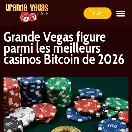
PLAY
Grande Vegas figure
parmi les meilleurs
casinos Bitcoin de 2026