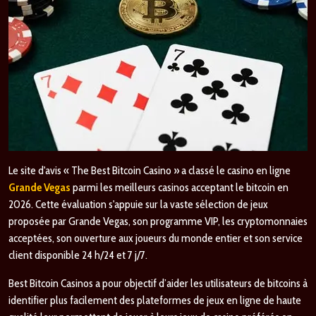
Le site d'avis « The Best Bitcoin Casino » a classé le casino en ligne
Grande Vegas
parmi les meilleurs casinos acceptant le bitcoin en
2026. Cette évaluation s'appuie sur la vaste sélection de jeux
proposée par Grande Vegas, son programme VIP, les cryptomonnaies
acceptées, son ouverture aux joueurs du monde entier et son service
client disponible 24 h/24 et 7 j/7.
Best Bitcoin Casinos a pour objectif d’aider les utilisateurs de bitcoins à
identifier plus facilement des plateformes de jeux en ligne de haute