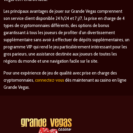
Les principaux avantages de jouer sur Grande Vegas comprennent
son service client disponible 24 h/24 et 7 j/7, la prise en charge de 4
types de cryptomonnaies différents, des options de bonus
garantissant à tous les joueurs de profiter d’un divertissement
supplémentaire sans avoir à effectuer de dépôts supplémentaires, un
programme VIP qui rend le jeu particulièrement intéressant pour les
gros parieurs, une assistance destinée aux joueurs de toutes les
régions du monde et une navigation facile sur le site.
Pour une expérience de jeu de qualité avec prise en charge des
cryptomonnaies,
connectez-vous
dès maintenant au casino en ligne
Grande Vegas.