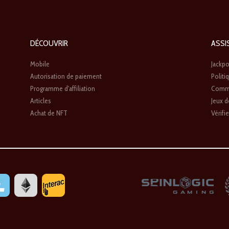
DÉCOUVRIR
ASSI
Mobile
Jackpo
Autorisation de paiement
Politi
Programme d'affiliation
Commu
Articles
Jeux d
Achat de NFT
Vérifi