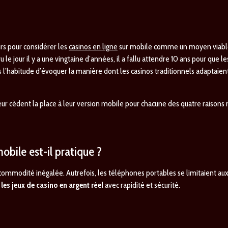
urs pour considérer les
casinos en ligne
sur mobile comme un moyen viable d
u le jour il y a une vingtaine d’années, il a fallu attendre 10 ans pour que 
s l’habitude d’évoquer la manière dont les casinos traditionnels adaptaient
ateur cèdent la place à leur version mobile pour chacune des quatre raison
mobile est-il pratique ?
commodité inégalée. Autrefois, les téléphones portables se limitaient aux
e
les jeux de casino en argent réel
avec rapidité et sécurité.