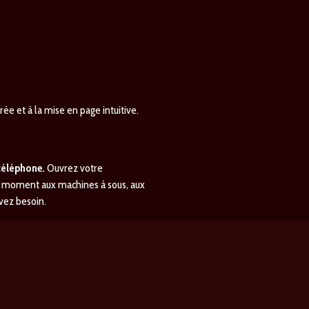
ée et à la mise en page intuitive.
téléphone.
Ouvrez votre
t moment aux machines à sous, aux
avez besoin.