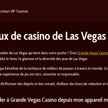
Contact
VIP
Tournois
ux de casino de Las Vegas
bile de Las Vegas qui tient dans votre poche ? Chez
Grande Vegas Casin
le le faste, le glamour et la diversité des jeux de Las Vegas.
s bénéficie de la confiance de milliers de joueurs à travers le monde. Grâ
re expérience de jeu est sûre, sécurisée et responsable.
effectuer des dépôts et des retraits, d'utiliser des bons de réduction et
er à Grande Vegas Casino depuis mon appareil m