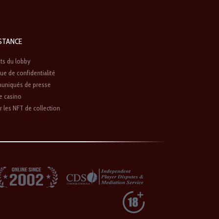
STANCE
ts du lobby
que de confidentialité
niqués de presse
e casino
er les NFT de collection