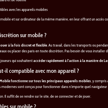
ibles avec les appareils mobiles
r mobile et sur ordinateur de la même manière, en leur offrant un accès co
iscrétion sur mobile ?
uer à la fois discret et flexible
. Au travail, dans les transports ou pend
aux ou placer des paris en toute discrétion. Pas besoin de vous installer 
 joueurs qui souhaitent
accéder rapidement à l'action à la manière de La
t-il compatible avec mon appareil ?
obile fonctionne sur tous les principaux appareils mobiles
, y compris
os modernes sont conçus pour fonctionner dans n’importe quel navigateur 
n. Il suffit de se rendre sur le site, de se connecter et de jouer.
bles sur mobile ?