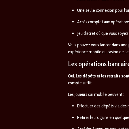
Une seule connexion pour l'o
Accès complet aux opérations
Jeu discret où que vous soyez
Vous pouvez vous lancer dans une p
expérience mobile du casino de Las
Les opérations bancaire
Oui.
Les dépôts et les retraits son
compte suffit.
Les joueurs sur mobile peuvent :
Effectuer des dépôts via des
Retirer leurs gains en quelque
Accéder à tous les bonus stan