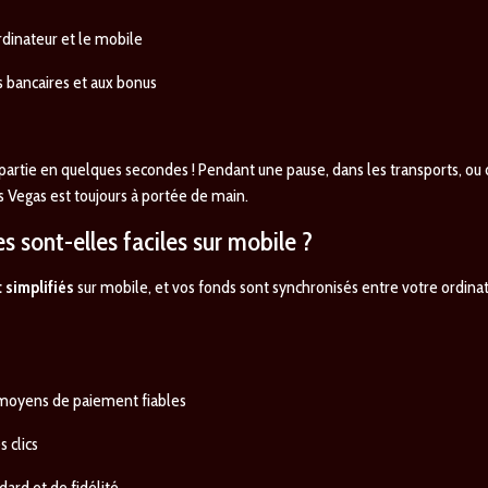
rdinateur et le mobile
 bancaires et aux bonus
artie en quelques secondes ! Pendant une pause, dans les transports, ou 
 Vegas est toujours à portée de main.
s sont-elles faciles sur mobile ?
t simplifiés
sur mobile, et vos fonds sont synchronisés entre votre ordina
 moyens de paiement fiables
s clics
dard et de fidélité