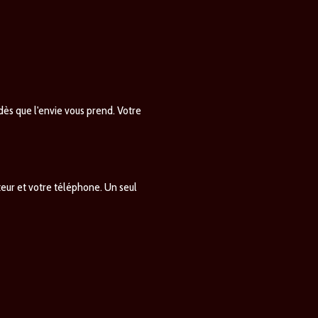
dès que l'envie vous prend. Votre
teur et votre téléphone. Un seul