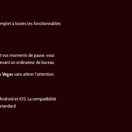
mplet à toutes les fonctionnalités
ant vos moments de pause, vous
devant un ordinateur de bureau.
s Vegas
sans attirer l'attention.
 Android et iOS. La compatibilité
standard.