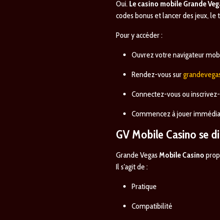
Oui.
Le casino mobile Grande Veg
codes bonus et lancer des jeux, le
Pour y accéder :
Ouvrez votre navigateur mob
Rendez-vous sur
grandevega
Connectez-vous ou inscrivez
Commencez à jouer immédi
GV Mobile Casino se di
Grande Vegas
Mobile Casino
propo
Il s'agit de :
Pratique
Compatibilité