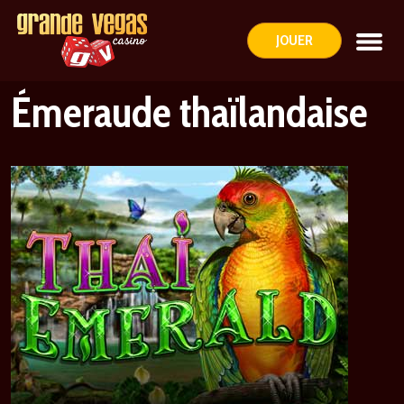
JOUER
Émeraude thaïlandaise