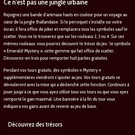
Ce n'est pas une jungle urbaine
Rejoignez une bande d’animaux hauts en couleur pour un voyage au
cœur de la jungle thaïlandaise. Si le perroquet s’installe sur votre
écran, il fera office de joker et remplacera tous les symboles sauf le
scatter. Vous ne le trouverez que sur les rouleaux 2, 3 ou 4.
Sur ces
mêmes rouleaux, vous pourrez découvrir le trésor du jeu : le symbole
« Emerald-Mystery », cette gemme qui fait office de scatter.
Découvrez-en trois pour remporter huit parties gratuites.
Pendant vos tours gratuits, des symboles « Mystery »
supplémentaires viendront s’ajouter au jeu.
Vos tours gratuits se
dérouleront avec la mise qui a déclenché cette fonction. Continuez à
jouer jusqu’à ce que vous ayez utilisé tous vos tours ou que vous ayez
remporté le gain maximal.
Une bannière à la fin du tour vous
indiquera vos gains avant de revenir au jeu de base.
Découvrez des trésors