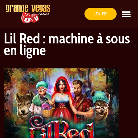
JOUER
Lil Red : machine à sous
en ligne