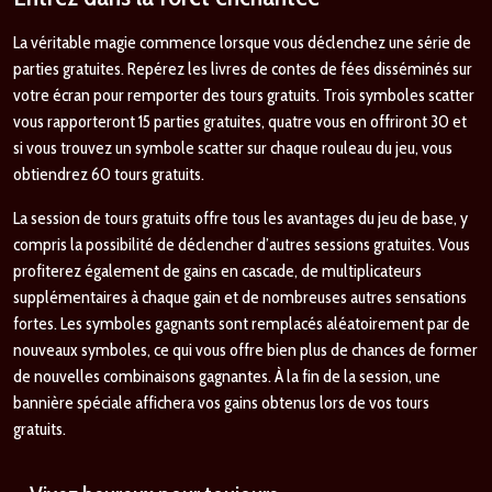
La véritable magie commence lorsque vous déclenchez une série de
parties gratuites. Repérez les livres de contes de fées disséminés sur
votre écran pour remporter des tours gratuits. Trois symboles scatter
vous rapporteront 15 parties gratuites, quatre vous en offriront 30 et
si vous trouvez un symbole scatter sur chaque rouleau du jeu, vous
obtiendrez 60 tours gratuits.
La session de tours gratuits offre tous les avantages du jeu de base, y
compris la possibilité de déclencher d’autres sessions gratuites.
Vous
profiterez également de gains en cascade, de multiplicateurs
supplémentaires à chaque gain et de nombreuses autres sensations
fortes. Les symboles gagnants sont remplacés aléatoirement par de
nouveaux symboles, ce qui vous offre bien plus de chances de former
de nouvelles combinaisons gagnantes.
À la fin de la session, une
bannière spéciale affichera vos gains obtenus lors de vos tours
gratuits.