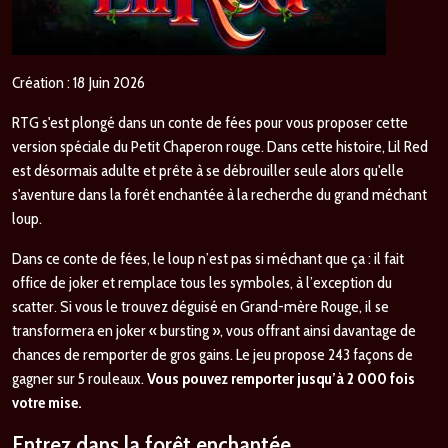
Création : 18 Juin 2026
RTG s'est plongé dans un conte de fées pour vous proposer cette
version spéciale du Petit Chaperon rouge.
Dans cette histoire, Lil Red
est désormais adulte et prête à se débrouiller seule alors qu'elle
s'aventure dans la forêt enchantée à la recherche du grand méchant
loup.
Dans ce conte de fées, le loup n’est pas si méchant que ça : il fait
office de joker et remplace tous les symboles, à l’exception du
scatter. Si vous le trouvez déguisé en Grand-mère Rouge, il se
transformera en joker « bursting », vous offrant ainsi davantage de
chances de remporter de gros gains.
Le jeu propose 243 façons de
gagner sur 5 rouleaux.
Vous pouvez remporter jusqu’à 2 000 fois
votre mise.
Entrez dans la forêt enchantée