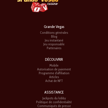
Grande Vegas
Conditions générales
Blog
Jeu instantané
Jeu responsable
Partenaires
DÉCOUVRIR
Mobile
Autorisation de paiement
Programme d'affiliation
Articles
Achat de NFT
ASSISTANCE
Jackpots du lobby
Politique de confidentialité
Communiqués de presse