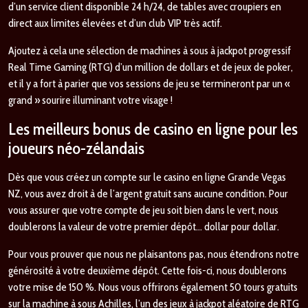
d’un service client disponible 24 h/24, de tables avec croupiers en
direct aux limites élevées et d’un club VIP très actif.
Ajoutez à cela une sélection de machines à sous à jackpot progressif
Real Time Gaming (RTG) d’un million de dollars et de jeux de poker,
et il y a fort à parier que vos sessions de jeu se termineront par un «
grand » sourire illuminant votre visage !
Les meilleurs bonus de casino en ligne pour les
joueurs néo-zélandais
Dès que vous créez un compte sur le casino en ligne Grande Vegas
NZ, vous avez droit à de l’argent gratuit sans aucune condition. Pour
vous assurer que votre compte de jeu soit bien dans le vert, nous
doublerons la valeur de votre premier dépôt… dollar pour dollar.
Pour vous prouver que nous ne plaisantons pas, nous étendrons notre
générosité à votre deuxième dépôt. Cette fois-ci, nous doublerons
votre mise de 150 %. Nous vous offrirons également 50 tours gratuits
sur la machine à sous Achilles, l’un des jeux à jackpot aléatoire de RTG