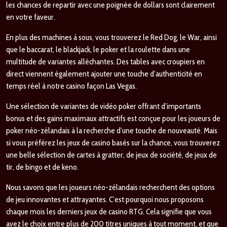
les chances de repartir avec une poignée de dollars sont clairement
en votre faveur.
En plus des machines à sous, vous trouverez le Red Dog, le War, ainsi
que le baccarat, le blackjack, le poker et la roulette dans une
multitude de variantes alléchantes. Des tables avec croupiers en
direct viennent également ajouter une touche d’authenticité en
temps réel à notre casino façon Las Vegas.
Une sélection de variantes de vidéo poker offrant d’importants
bonus et des gains maximaux attractifs est conçue pour les joueurs de
poker néo-zélandais à la recherche d’une touche de nouveauté. Mais
si vous préférez les jeux de casino basés sur la chance, vous trouverez
une belle sélection de cartes à gratter, de jeux de société, de jeux de
tir, de bingo et de keno.
Nous savons que les joueurs néo-zélandais recherchent des options
de jeu innovantes et attrayantes. C’est pourquoi nous proposons
chaque mois les derniers jeux de casino RTG. Cela signifie que vous
avez le choix entre plus de 200 titres uniques à tout moment, et que