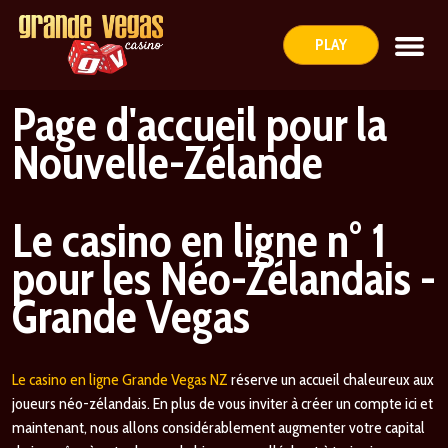
PLAY
Page d'accueil pour la
Nouvelle-Zélande
Le casino en ligne n° 1
pour les Néo-Zélandais -
Grande Vegas
Le casino en ligne Grande Vegas NZ
réserve un accueil chaleureux aux
joueurs néo-zélandais. En plus de vous inviter à créer un compte ici et
maintenant, nous allons considérablement augmenter votre capital