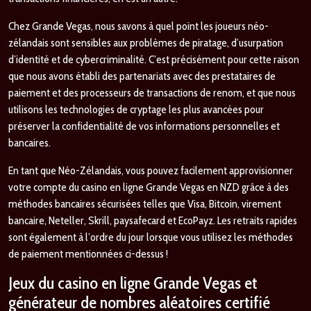
Chez Grande Vegas, nous savons à quel point les joueurs néo-
zélandais sont sensibles aux problèmes de piratage, d’usurpation
d’identité et de cybercriminalité. C’est précisément pour cette raison
que nous avons établi des partenariats avec des prestataires de
paiement et des processeurs de transactions de renom, et que nous
utilisons les technologies de cryptage les plus avancées pour
préserver la confidentialité de vos informations personnelles et
bancaires.
En tant que Néo-Zélandais, vous pouvez facilement approvisionner
votre compte du casino en ligne Grande Vegas en NZD grâce à des
méthodes bancaires sécurisées telles que Visa, Bitcoin, virement
bancaire, Neteller, Skrill, paysafecard et EcoPayz. Les retraits rapides
sont également à l’ordre du jour lorsque vous utilisez les méthodes
de paiement mentionnées ci-dessus !
Jeux du casino en ligne Grande Vegas et
générateur de nombres aléatoires certifié