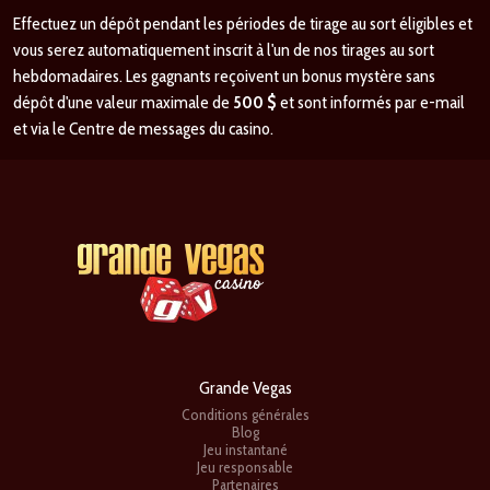
Effectuez un dépôt pendant les périodes de tirage au sort éligibles et
vous serez automatiquement inscrit à l'un de nos tirages au sort
hebdomadaires. Les gagnants reçoivent un bonus mystère sans
dépôt d'une valeur maximale de
500 $
et sont informés par e-mail
et via le Centre de messages du casino.
Grande Vegas
Conditions générales
Blog
Jeu instantané
Jeu responsable
Partenaires