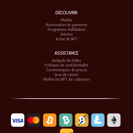
DÉCOUVRIR
Mobile
Autorisation de paiement
Programme d'affiliation
Articles
Achat de NFT
ASSISTANCE
Jackpots du lobby
Politique de confidentialité
Communiqués de presse
Jeux de casino
Vérifier les NFT de collection